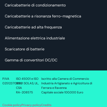
Caricabatterie di condizionamento
Caricabatterie a risonanza ferro-magnetica
Caricabatterie ad alta frequenza
Alimentazione elettrica industriale
Scaricatore di batterie
Gamma di convertitori DC/DC
P.IVA
ISO 45001 e ISO
Iscritto alla Camera di Commercio
02512370392
9001 SOLAS, UL,
Industria Artigianato e Agricoltura di
CSA
Ferrara e Ravenna
RA-208575
Capitale sociale 100.000 Euro
Cookie policy
Privacy policy
Credits